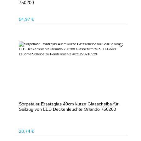
750200
Regulärer Preis:
54,97 €
Sorpetaler Ersatzglas 40cm kurze Glasscheibe für
Seilzug von LED Deckenleuchte Orlando 750200
Regulärer Preis:
23,74 €