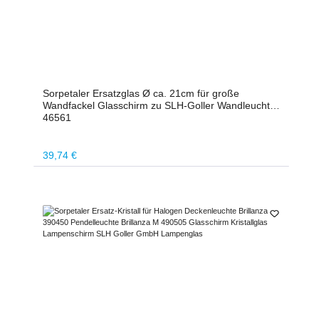
Sorpetaler Ersatzglas Ø ca. 21cm für große
Wandfackel Glasschirm zu SLH-Goller Wandleuchte
46561
Regulärer Preis:
39,74 €