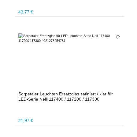
Regulärer Preis:
43,77 €
Sorpetaler Leuchten Ersatzglas satiniert / klar für
LED-Serie Nelli 117400 / 117200 / 117300
Regulärer Preis:
21,97 €