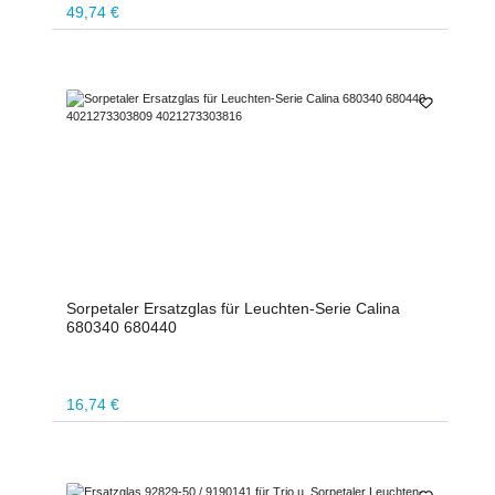
Regulärer Preis:
49,74 €
Sorpetaler Ersatzglas für Leuchten-Serie Calina
680340 680440
Regulärer Preis:
16,74 €