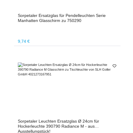
Sorpetaler Ersatzglas für Pendelleuchten Serie
Manhatten Glasschirm zu 750290
Regulärer Preis:
9,74 €
Sorpetaler Leuchten Ersatzglas Ø 24cm für
Hockerleuchte 390790 Radiance M - aus
Ausstellungstück!