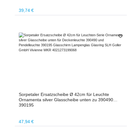
Regulärer Preis:
39,74 €
Sorpetaler Ersatzscheibe Ø 42cm für Leuchte
Ornamenta silver Glasscheibe unten zu 390490
390195
Regulärer Preis:
47,94 €