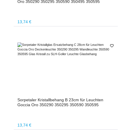
Oro 350290 350295 350590 350495 350595
Regulärer Preis:
13,74 €
Sorpetaler Kristallbehang B 23cm für Leuchten
Goccia Oro 350290 350295 350590 350595
Regulärer Preis:
13,74 €