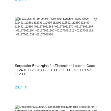
Sorpetaler Ersatzglas für Florentiner Leuchte Gocci
112491 112591 112291 112890 112292 112592
11289
Regulärer Preis:
23,74 €