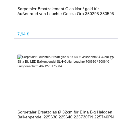
Sorpetaler Ersatzelement Glas klar / gold für
Außenrand von Leuchte Goccia Oro 350295 350595
Regulärer Preis:
7,94 €
Sorpetaler Ersatzglas Ø 32cm für Elina Big Halogen
Balkenpendel 225630 225640 225730PN 225740PN