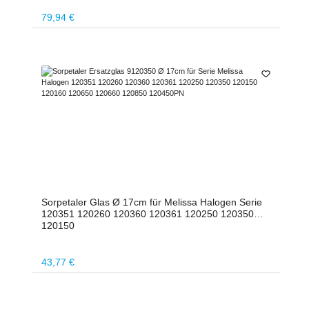
Regulärer Preis:
79,94 €
Sorpetaler Glas Ø 17cm für Melissa Halogen Serie
120351 120260 120360 120361 120250 120350
120150
Regulärer Preis:
43,77 €