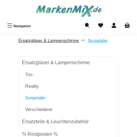
Zum Hauptinhalt springen
Du hast 0 Produkte a
Navigation
Ersatzgläser & Lampenschirme
Sorpetaler
Ersatzgläser & Lampenschirme
Trio
Reality
Sorpetaler
Verschiedene
Ersatzteile & Leuchtenzubehör
% Restposten %