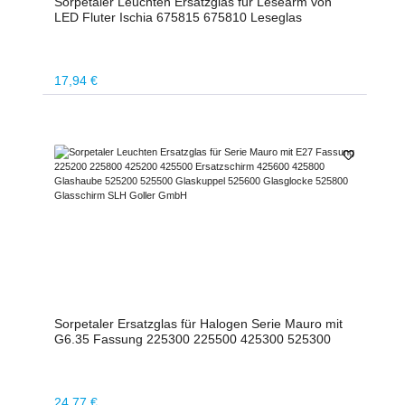
Sorpetaler Leuchten Ersatzglas für Lesearm von
LED Fluter Ischia 675815 675810 Leseglas
Regulärer Preis:
17,94 €
Sorpetaler Ersatzglas für Halogen Serie Mauro mit
G6.35 Fassung 225300 225500 425300 525300
Regulärer Preis:
24,77 €