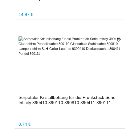
Regulärer Preis:
44,97 €
Sorpetaler Kristallbehang für die Prunkstück Serie
Infinity 390410 390110 390810 390411 390111
Regulärer Preis:
8,74 €