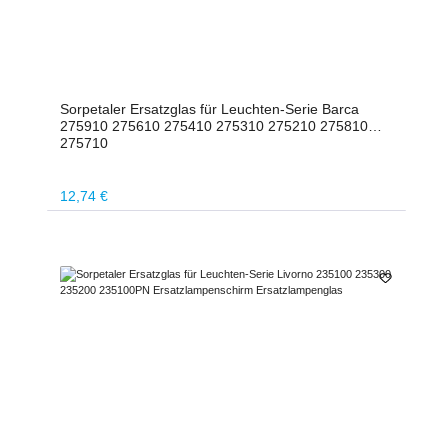
Sorpetaler Ersatzglas für Leuchten-Serie Barca
275910 275610 275410 275310 275210 275810
275710
Regulärer Preis:
12,74 €