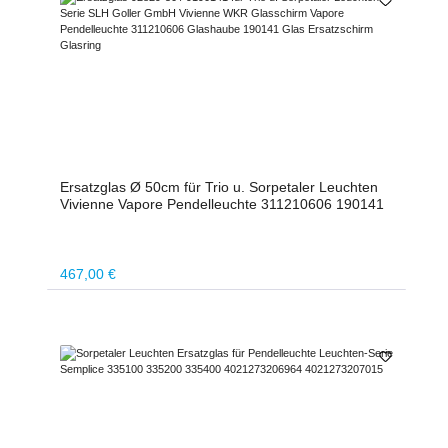
Ersatzglas Ø 50cm für Trio u. Sorpetaler Leuchten
Vivienne Vapore Pendelleuchte 311210606 190141
Regulärer Preis:
467,00 €