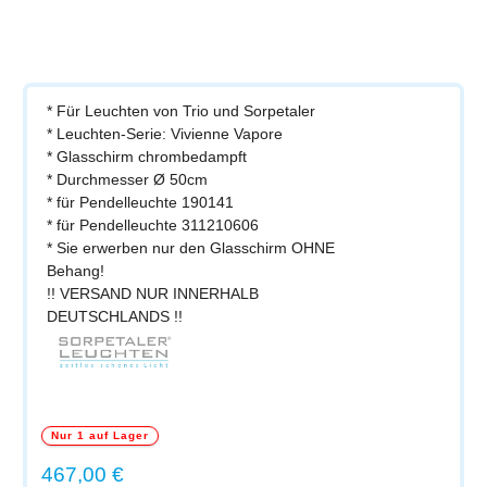
* Für Leuchten von Trio und Sorpetaler
* Leuchten-Serie: Vivienne Vapore
* Glasschirm chrombedampft
* Durchmesser Ø 50cm
* für Pendelleuchte 190141
* für Pendelleuchte 311210606
* Sie erwerben nur den Glasschirm OHNE
Behang!
!! VERSAND NUR INNERHALB
DEUTSCHLANDS !!
Nur 1 auf Lager
Regulärer Preis:
467,00 €