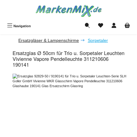
Zum Hauptinhalt springen
Du hast 0 Produkte a
Navigation
Ersatzgläser & Lampenschirme
Sorpetaler
Ersatzglas Ø 50cm für Trio u. Sorpetaler Leuchten
Vivienne Vapore Pendelleuchte 311210606
190141
Bildergalerie überspringen