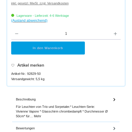
inkl. gesetzl. MwSt. zzgl. Versandkosten
Lagerware - Lieferzeit: 4-6 Werktage
(Ausland abweichend)
Produkt Anzahl: Gib den gewünschten Wert ein oder benutze die Schaltflächen um di
In den Warenkorb
Artikel merken
Artikel-Nr.:
92829-50
Versandgewicht:
5,5 kg
Beschreibung
Für Leuchten von Trio und Sorpetaler.* Leuchten-Serie:
Vivienne Vapore * Glasschirm chrombedampft * Durchmesser Ø
50cm* für…
Mehr
Bewertungen