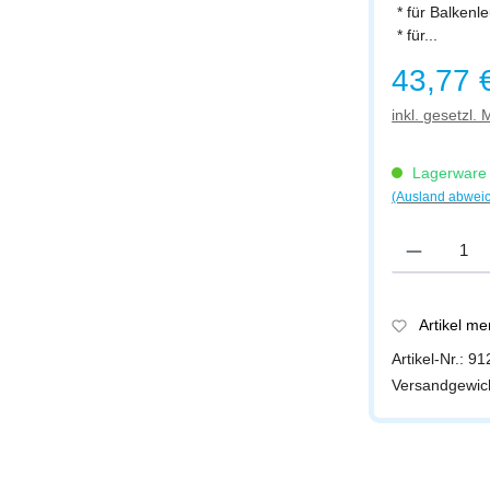
* für Balken
* für...
Regulärer Prei
43,77 
inkl. gesetzl.
Lagerware -
(Ausland abwei
Produkt Anzah
Artikel m
Artikel-Nr.:
91
Versandgewic