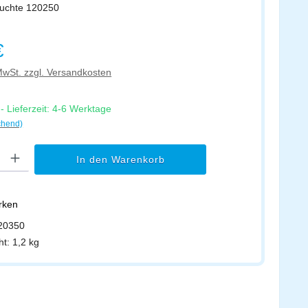
leuchte 120250
s:
€
 MwSt. zzgl. Versandkosten
 Lieferzeit: 4-6 Werktage
chend)
l: Gib den gewünschten Wert ein oder benutze die Schaltflächen um di
In den Warenkorb
erken
20350
ht:
1,2 kg