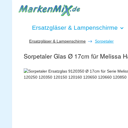
 Hauptinhalt springen
Zur Suche springen
Zur Hauptnavigation springen
Ersatzgläser & Lampenschirme
Ersatzgläser & Lampenschirme
Sorpetaler
Sorpetaler Glas Ø 17cm für Melissa
Bildergalerie überspringen