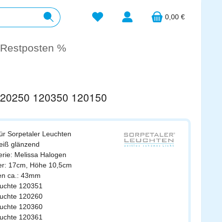
Du hast 0 Produkte auf dem Merkzett
0,00 €
Restposten %
 120250 120350 120150
für
Sorpetaler
Leuchten
weiß glänzend
erie: Melissa Halogen
er: 17cm, Höhe 10,5cm
en ca.: 43mm
leuchte 120351
leuchte 120260
leuchte 120360
leuchte 120361