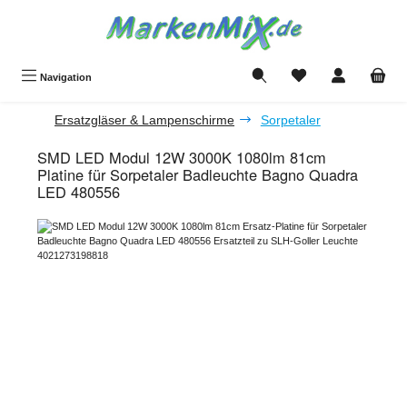
Zum Hauptinhalt springen
Du hast 0 Produkte a
Navigation
Ersatzgläser & Lampenschirme
Sorpetaler
SMD LED Modul 12W 3000K 1080lm 81cm
Platine für Sorpetaler Badleuchte Bagno Quadra
LED 480556
Bildergalerie überspringen