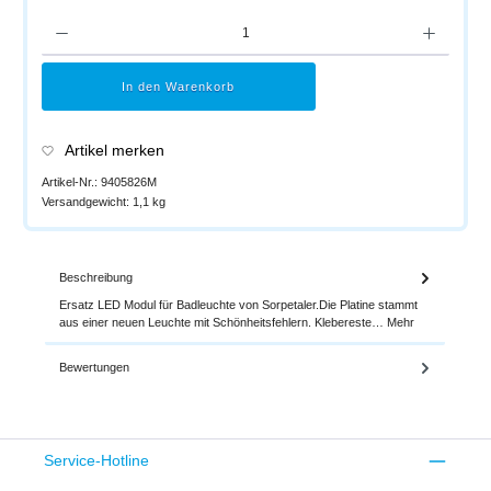
Produkt Anzahl: Gib den gewünschten Wert ein oder benutze die Schaltflächen um di
In den Warenkorb
Artikel merken
Artikel-Nr.:
9405826M
Versandgewicht:
1,1 kg
Beschreibung
Ersatz LED Modul für Badleuchte von Sorpetaler.Die Platine stammt
aus einer neuen Leuchte mit Schönheitsfehlern. Klebereste…
Mehr
Bewertungen
Service-Hotline