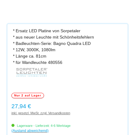
* Ersatz LED Platine von Sorpetaler
* aus neuer Leuchte mit Schönheitsfehlern
* Badleuchten-Serie: Bagno Quadra LED
* 12W, 3000K, 1080lm
* Länge ca. 81cm
* für Wandleuchte 480556
Nur 2 auf Lager
Regulärer Preis:
27,94 €
inkl. gesetzl. MwSt. zzgl. Versandkosten
Lagerware - Lieferzeit: 4-6 Werktage
(Ausland abweichend)