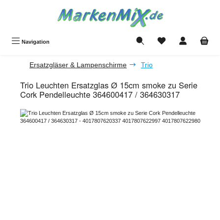
Zum Hauptinhalt springen
Du hast 0 Produkte a
Navigation
Ersatzgläser & Lampenschirme
Trio
Trio Leuchten Ersatzglas Ø 15cm smoke zu Serie
Cork Pendelleuchte 364600417 / 364630317
Bildergalerie überspringen