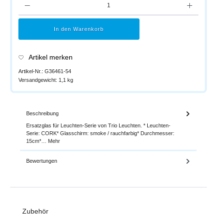
In den Warenkorb
Artikel merken
Artikel-Nr.:
G36461-54
Versandgewicht:
1,1 kg
Beschreibung
Ersatzglas für Leuchten-Serie von Trio Leuchten. * Leuchten-
Serie: CORK* Glasschirm: smoke / rauchfarbig* Durchmesser:
15cm*…
Mehr
Bewertungen
Produktgalerie überspringen
Zubehör