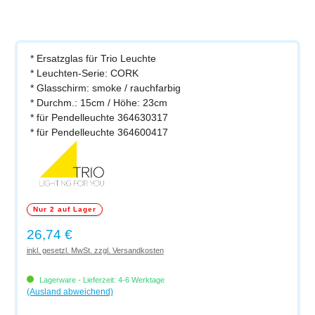
* Ersatzglas für Trio Leuchte
* Leuchten-Serie: CORK
* Glasschirm: smoke / rauchfarbig
* Durchm.: 15cm / Höhe: 23cm
* für Pendelleuchte 364630317
* für Pendelleuchte 364600417
Nur 2 auf Lager
Regulärer Preis:
26,74 €
inkl. gesetzl. MwSt. zzgl. Versandkosten
Lagerware - Lieferzeit: 4-6 Werktage
(Ausland abweichend)
Produkt Anzahl: Gib den gewünschten Wert ein oder benutze die Schaltflächen um di