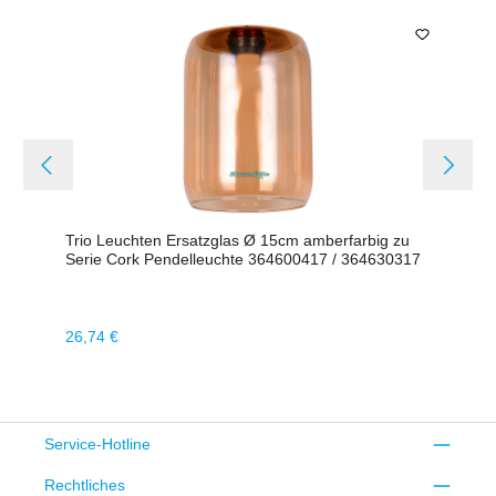
Trio Leuchten Ersatzglas Ø 15cm amberfarbig zu
Serie Cork Pendelleuchte 364600417 / 364630317
Regulärer Preis:
26,74 €
Service-Hotline
Rechtliches