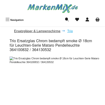
Zum Hauptinhalt springen
Du hast 0 Produkte a
Navigation
Ersatzgläser & Lampenschirme
Trio
Trio Ersatzglas Chrom bedampft smoke Ø 18cm
für Leuchten-Serie Mataro Pendelleuchte
364100832 / 364130532
Bildergalerie überspringen