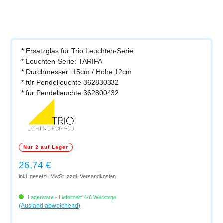
* Ersatzglas für Trio Leuchten-Serie
* Leuchten-Serie: TARIFA
* Durchmesser: 15cm / Höhe 12cm
* für Pendelleuchte 362830332
* für Pendelleuchte 362800432
Nur 2 auf Lager
Regulärer Preis:
26,74 €
inkl. gesetzl. MwSt. zzgl. Versandkosten
Lagerware - Lieferzeit: 4-6 Werktage
(Ausland abweichend)
Produkt Anzahl: Gib den gewünschten Wert ein oder benutze die Schaltflächen um di