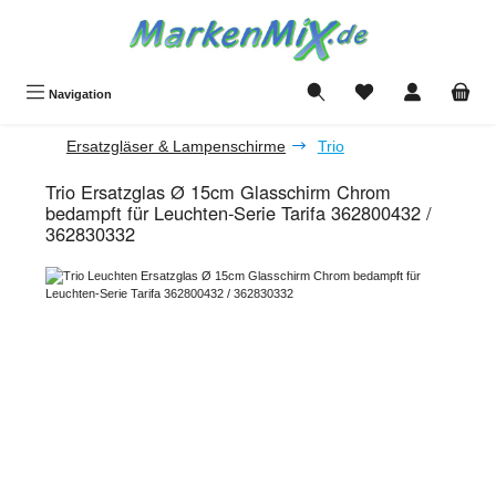
Zum Hauptinhalt springen
Du hast 0 Produkte a
Navigation
Ersatzgläser & Lampenschirme
Trio
Trio Ersatzglas Ø 15cm Glasschirm Chrom
bedampft für Leuchten-Serie Tarifa 362800432 /
362830332
Bildergalerie überspringen