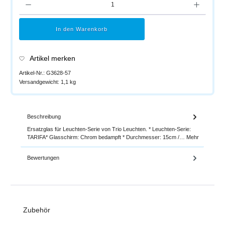
In den Warenkorb
Artikel merken
Artikel-Nr.:
G3628-57
Versandgewicht:
1,1 kg
Beschreibung
Ersatzglas für Leuchten-Serie von Trio Leuchten. * Leuchten-Serie:
TARIFA* Glasschirm: Chrom bedampft * Durchmesser: 15cm /…
Mehr
Bewertungen
Produktgalerie überspringen
Zubehör