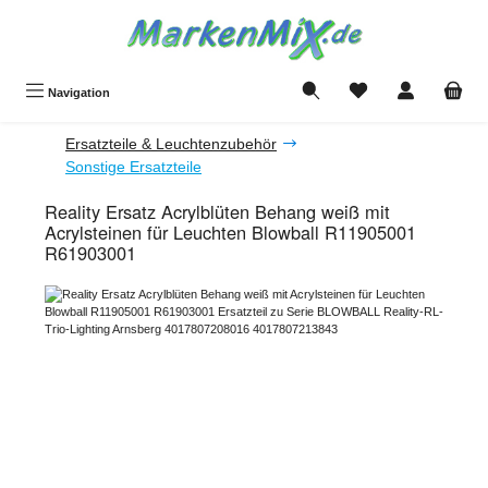
Zum Hauptinhalt springen
Du hast 0 Produkte a
Navigation
Ersatzteile & Leuchtenzubehör
Sonstige Ersatzteile
Reality Ersatz Acrylblüten Behang weiß mit
Acrylsteinen für Leuchten Blowball R11905001
R61903001
Bildergalerie überspringen