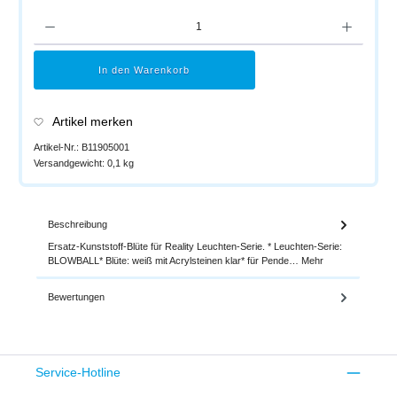
Produkt Anzahl: Gib den gewünschten Wert ein oder benutze die Schaltflächen um di
In den Warenkorb
Artikel merken
Artikel-Nr.:
B11905001
Versandgewicht:
0,1 kg
Beschreibung
Ersatz-Kunststoff-Blüte für Reality Leuchten-Serie. * Leuchten-Serie:
BLOWBALL* Blüte: weiß mit Acrylsteinen klar* für Pende…
Mehr
Bewertungen
Service-Hotline