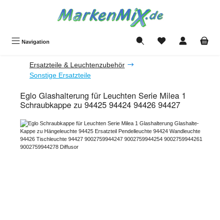
Zum Hauptinhalt springen
Du hast 0 Produkte a
Navigation
Ersatzteile & Leuchtenzubehör
Sonstige Ersatzteile
Eglo Glashalterung für Leuchten Serie Milea 1
Schraubkappe zu 94425 94424 94426 94427
Bildergalerie überspringen