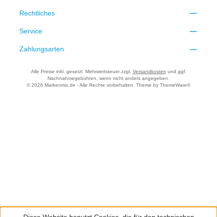
Rechtliches
Service
Zahlungsarten
Alle Preise inkl. gesetzl. Mehrwertsteuer zzgl.
Versandkosten
und ggf.
Nachnahmegebühren, wenn nicht anders angegeben.
© 2026 Markenmix.de - Alle Rechte vorbehalten. Theme by
ThemeWare®
Diese Website benutzt Cookies, die für den technischen