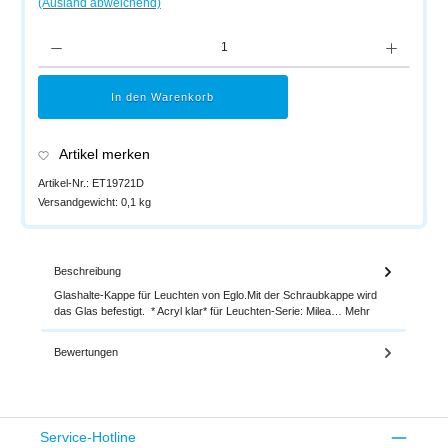
(Ausland abweichend)
Produkt Anzahl: Gib den gewünschten Wert ein oder benutze die Schaltflächen um di
In den Warenkorb
Artikel merken
Artikel-Nr.:
ET19721D
Versandgewicht:
0,1 kg
Beschreibung
Glashalte-Kappe für Leuchten von Eglo.Mit der Schraubkappe wird
das Glas befestigt. * Acryl klar* für Leuchten-Serie: Milea…
Mehr
Bewertungen
Service-Hotline