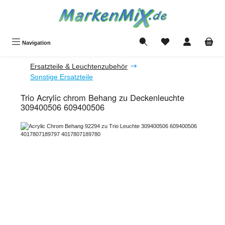
Zum Hauptinhalt springen
Du hast 0 Produkte a
Navigation
Ersatzteile & Leuchtenzubehör
Sonstige Ersatzteile
Trio Acrylic chrom Behang zu Deckenleuchte
309400506 609400506
Bildergalerie überspringen