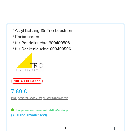
* Acryl Behang für Trio Leuchten
* Farbe chrom
* für Pendelleuchte 309400506
* für Deckenleuchte 609400506
Nur 4 auf Lager
Regulärer Preis:
7,69 €
inkl. gesetzl. MwSt. zzgl. Versandkosten
Lagerware - Lieferzeit: 4-6 Werktage
(Ausland abweichend)
Produkt Anzahl: Gib den gewünschten Wert ein oder benutze die Schaltflächen um di