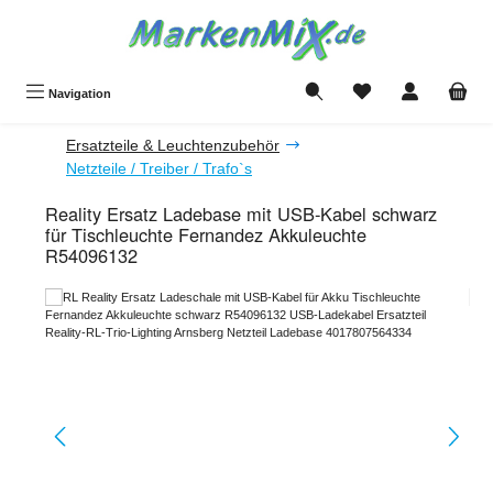
Zum Hauptinhalt springen
Du hast 0 Produkte a
Navigation
Ersatzteile & Leuchtenzubehör
Netzteile / Treiber / Trafo`s
Reality Ersatz Ladebase mit USB-Kabel schwarz
für Tischleuchte Fernandez Akkuleuchte
R54096132
Bildergalerie überspringen