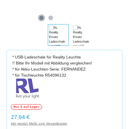
* USB-Ladeschale für Reality Leuchte
!! Bitte Ihr Modell mit Abbildung vergleichen!
* für Akku-Leuchten-Serie: FERNANDEZ
* für Tischleuchte R54096132
Nur 3 auf Lager
Regulärer Preis:
27,94 €
inkl. gesetzl. MwSt. zzgl. Versandkosten