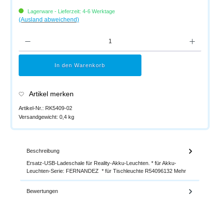
Lagerware - Lieferzeit: 4-6 Werktage
(Ausland abweichend)
Produkt Anzahl: Gib den gewünschten Wert ein oder benutze die Schaltflächen um di
In den Warenkorb
Artikel merken
Artikel-Nr.:
RK5409-02
Versandgewicht:
0,4 kg
Beschreibung
Ersatz-USB-Ladeschale für Reality-Akku-Leuchten. * für Akku-
Leuchten-Serie: FERNANDEZ * für Tischleuchte R54096132
Mehr
Bewertungen