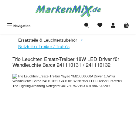
Zum Hauptinhalt springen
Du hast 0 Produkte a
Navigation
Ersatzteile & Leuchtenzubehör
Netzteile / Treiber / Trafo`s
Trio Leuchten Ersatz-Treiber 18W LED Driver für
Wandleuchte Barca 241110131 / 241110132
Bildergalerie überspringen