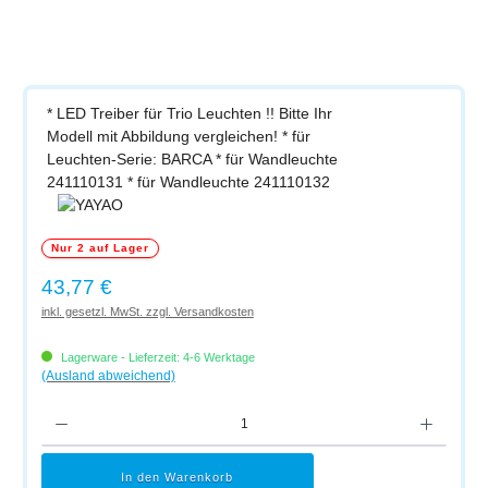
* LED Treiber für Trio Leuchten !! Bitte Ihr
Modell mit Abbildung vergleichen! * für
Leuchten-Serie: BARCA * für Wandleuchte
241110131 * für Wandleuchte 241110132
Nur 2 auf Lager
Regulärer Preis:
43,77 €
inkl. gesetzl. MwSt. zzgl. Versandkosten
Lagerware - Lieferzeit: 4-6 Werktage
(Ausland abweichend)
Produkt Anzahl: Gib den gewünschten Wert ein oder benutze die Schaltflächen um di
In den Warenkorb