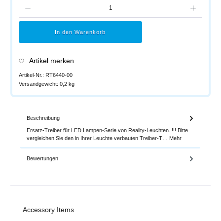
Produkt Anzahl: Gib den gewünschten Wert ein oder benutze die Schaltflächen um di
In den Warenkorb
Artikel merken
Artikel-Nr.:
RT6440-00
Versandgewicht:
0,2 kg
Beschreibung
Ersatz-Treiber für LED Lampen-Serie von Reality-Leuchten. !!! Bitte
vergleichen Sie den in Ihrer Leuchte verbauten Treiber-T…
Mehr
Bewertungen
Produktgalerie überspringen
Accessory Items