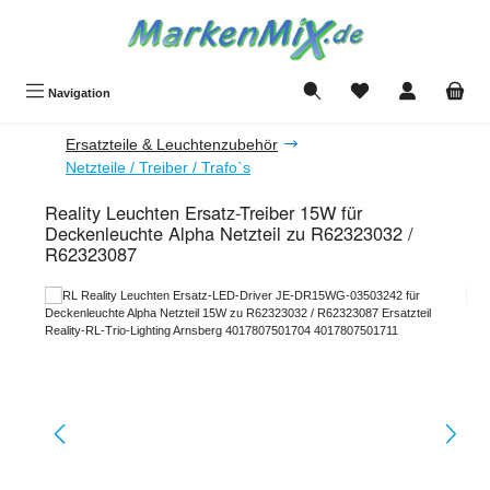
Zum Hauptinhalt springen
Du hast 0 Produkte a
Navigation
Ersatzteile & Leuchtenzubehör
Netzteile / Treiber / Trafo`s
Reality Leuchten Ersatz-Treiber 15W für
Deckenleuchte Alpha Netzteil zu R62323032 /
R62323087
Bildergalerie überspringen