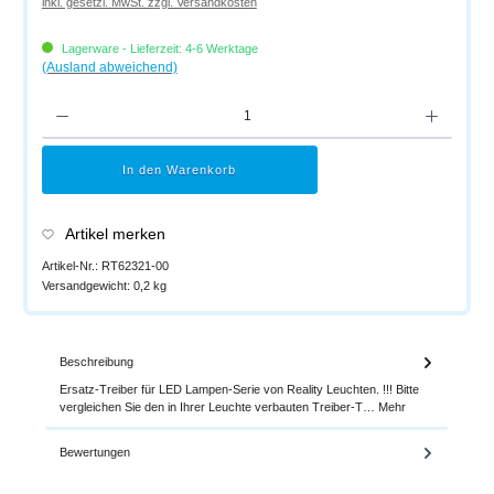
inkl. gesetzl. MwSt. zzgl. Versandkosten
Lagerware - Lieferzeit: 4-6 Werktage
(Ausland abweichend)
Produkt Anzahl: Gib den gewünschten Wert ein oder benutze die Schaltflächen um di
In den Warenkorb
Artikel merken
Artikel-Nr.:
RT62321-00
Versandgewicht:
0,2 kg
Beschreibung
Ersatz-Treiber für LED Lampen-Serie von Reality Leuchten. !!! Bitte
vergleichen Sie den in Ihrer Leuchte verbauten Treiber-T…
Mehr
Bewertungen