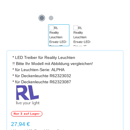
* LED Treiber für Reality Leuchten
!! Bitte Ihr Modell mit Abbildung vergleichen!
* für Leuchten-Serie: ALPHA
* für Deckenleuchte R62323032
* für Deckenleuchte R62323087
Nur 3 auf Lager
Regulärer Preis:
27,94 €