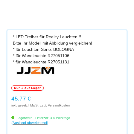
* LED Treiber für Reality Leuchten !!
Bitte Ihr Modell mit Abbildung vergleichen!
* für Leuchten-Serie: BOLOGNA
* für Wandleuchte R27051106
* für Wandleuchte R27051131
Nur 1 auf Lager
Regulärer Preis:
45,77 €
inkl. gesetzl. MwSt. zzgl. Versandkosten
Lagerware - Lieferzeit: 4-6 Werktage
(Ausland abweichend)
Produkt Anzahl: Gib den gewünschten Wert ein oder benutze die Schaltflächen um di