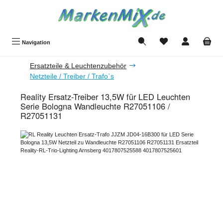
Zum Hauptinhalt springen
Du hast 0 Produkte a
Navigation
Ersatzteile & Leuchtenzubehör
Netzteile / Treiber / Trafo`s
Reality Ersatz-Treiber 13,5W für LED Leuchten
Serie Bologna Wandleuchte R27051106 /
R27051131
Bildergalerie überspringen