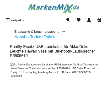
Zum Hauptinhalt springen
Du hast 0 Produkte a
Navigation
Ersatzteile & Leuchtenzubehör
Netzteile / Treiber / Trafo`s
Reality Ersatz USB-Ladekabel für Akku-Deko
Leuchte Hawaii Vase mit Bluetooth-Lautsprecher
R55096101
Bildergalerie überspringen