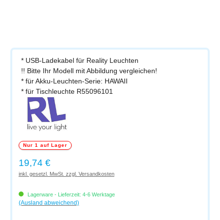
* USB-Ladekabel für Reality Leuchten
!! Bitte Ihr Modell mit Abbildung vergleichen!
* für Akku-Leuchten-Serie: HAWAII
* für Tischleuchte R55096101
Nur 1 auf Lager
Regulärer Preis:
19,74 €
inkl. gesetzl. MwSt. zzgl. Versandkosten
Lagerware - Lieferzeit: 4-6 Werktage
(Ausland abweichend)
Produkt Anzahl: Gib den gewünschten Wert ein oder benutze die Schaltflächen um di