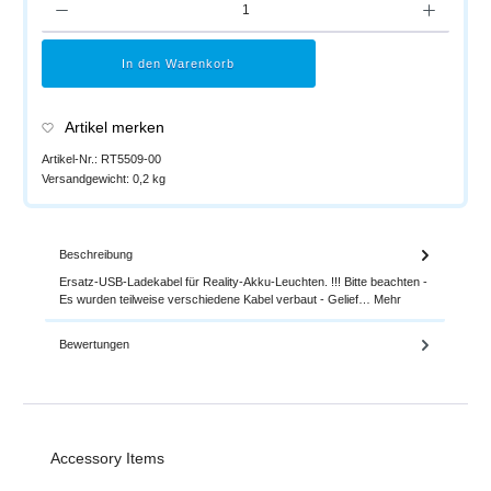
In den Warenkorb
Artikel merken
Artikel-Nr.:
RT5509-00
Versandgewicht:
0,2 kg
Beschreibung
Ersatz-USB-Ladekabel für Reality-Akku-Leuchten. !!! Bitte beachten -
Es wurden teilweise verschiedene Kabel verbaut - Gelief…
Mehr
Bewertungen
Produktgalerie überspringen
Accessory Items