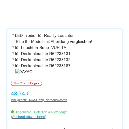
* LED Treiber für Reality Leuchten
!! Bitte Ihr Modell mit Abbildung vergleichen!
* für Leuchten-Serie: VUELTA
* für Deckenleuchte R62233131
* für Deckenleuchte R62233132
* für Deckenleuchte R62233187
Nur 2 auf Lager
Regulärer Preis:
43,74 €
inkl. gesetzl. MwSt. zzgl. Versandkosten
Lagerware - Lieferzeit: 4-6 Werktage
(Ausland abweichend)
Produkt Anzahl: Gib den gewünschten Wert ein oder benutze die Schaltflächen um di