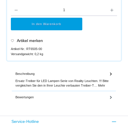
Produkt Anzahl: Gib den gewünschten Wert ein oder benutze die Schaltflächen um di
In den Warenkorb
Artikel merken
Artikel-Nr.:
RT6505-00
Versandgewicht:
0,2 kg
Beschreibung
Ersatz-Treiber für LED Lampen-Serie von Reality Leuchten. !!! Bitte
vergleichen Sie den in Ihrer Leuchte verbauten Treiber-T…
Mehr
Bewertungen
Service-Hotline