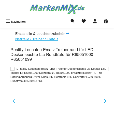
Zum Hauptinhalt springen
Du hast 0 Produkte a
Navigation
Ersatzteile & Leuchtenzubehör
Netzteile / Treiber / Trafo`s
Reality Leuchten Ersatz-Treiber rund für LED
Deckenleuchte Lia Rundtrafo für R65051000
R65051099
Bildergalerie überspringen