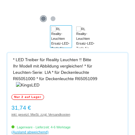
* LED Treiber für Reality Leuchten !! Bitte
Ihr Modell mit Abbildung vergleichen! * für
Leuchten-Serie: LIA * für Deckenleuchte
R65051000 * für Deckenleuchte R65051099
Nur 2 auf Lager
Regulärer Preis:
31,74 €
inkl. gesetzl. MwSt. zzgl. Versandkosten
Lagerware - Lieferzeit: 4-6 Werktage
(Ausland abweichend)