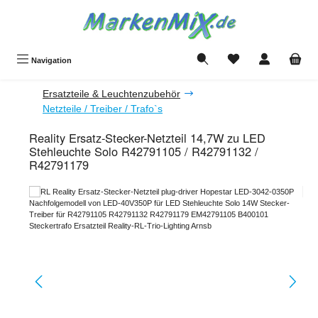
Zum Hauptinhalt springen
Du hast 0 Produkte a
Navigation
Ersatzteile & Leuchtenzubehör
Netzteile / Treiber / Trafo`s
Reality Ersatz-Stecker-Netzteil 14,7W zu LED
Stehleuchte Solo R42791105 / R42791132 /
R42791179
Bildergalerie überspringen