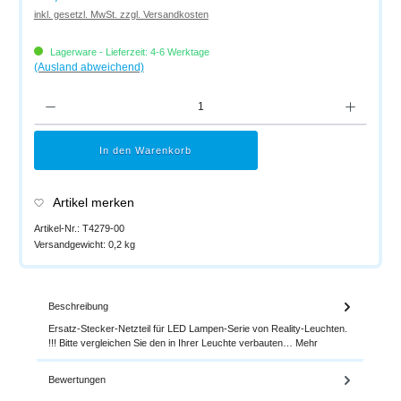
inkl. gesetzl. MwSt. zzgl. Versandkosten
Lagerware - Lieferzeit: 4-6 Werktage
(Ausland abweichend)
Produkt Anzahl: Gib den gewünschten Wert ein oder benutze die Schaltflächen um di
In den Warenkorb
Artikel merken
Artikel-Nr.:
T4279-00
Versandgewicht:
0,2 kg
Beschreibung
Ersatz-Stecker-Netzteil für LED Lampen-Serie von Reality-Leuchten.
!!! Bitte vergleichen Sie den in Ihrer Leuchte verbauten…
Mehr
Bewertungen