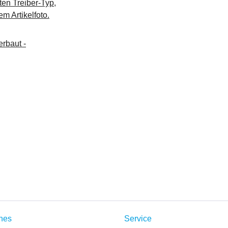
ten Treiber-Typ,
m Artikelfoto.
rbaut -
ches
Service