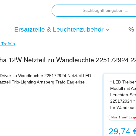
Ersatzteile & Leuchtenzubehör
% 
/ Trafo`s
oncha 12W Netzteil zu Wandleuchte 225172924
* LED Treiber 
Modell mit Ab
Leuchten-Ser
225172924 * 
für Wandleu
Nur 1 auf Lag
Regulärer Prei
29,74 