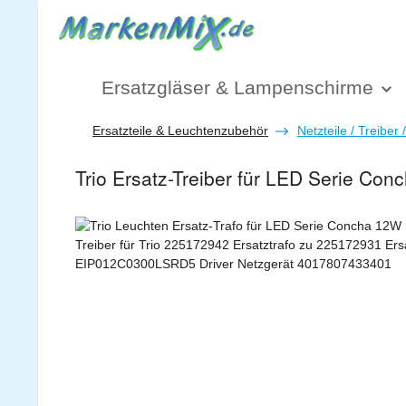
 Hauptinhalt springen
Zur Suche springen
Zur Hauptnavigation springen
Ersatzgläser & Lampenschirme
Ersatzteile & Leuchtenzubehör
Netzteile / Treiber 
Trio Ersatz-Treiber für LED Serie C
Bildergalerie überspringen