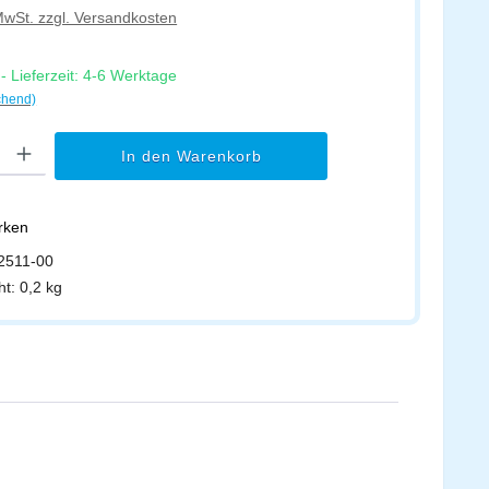
 MwSt. zzgl. Versandkosten
 Lieferzeit: 4-6 Werktage
chend)
l: Gib den gewünschten Wert ein oder benutze die Schaltflächen um di
In den Warenkorb
erken
2511-00
ht:
0,2 kg