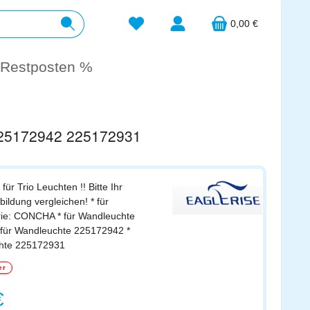
Du hast 0 Produkte auf dem Merkzett
0,00 €
Restposten %
 225172942 225172931
für Trio Leuchten !! Bitte Ihr
bildung vergleichen! * für
ie: CONCHA * für Wandleuchte
für Wandleuchte 225172942 *
chte 225172931
er
s:
€