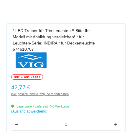
* LED Treiber für Trio Leuchten !! Bitte Ihr
Modell mit Abbildung vergleichen! * für
Leuchten-Serie: INDIRA * für Deckenleuchte
674610707
Nur 3 auf Lager
Regulärer Preis:
42,77 €
inkl. gesetzl. MwSt. zzgl. Versandkosten
Lagerware - Lieferzeit: 4-6 Werktage
(Ausland abweichend)
Produkt Anzahl: Gib den gewünschten Wert ein oder benutze die Schaltflächen um di