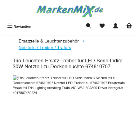
Zum Hauptinhalt springen
Du hast 0 Produkte a
Navigation
Ersatzteile & Leuchtenzubehör
Netzteile / Treiber / Trafo`s
Trio Leuchten Ersatz-Treiber für LED Serie Indira
30W Netzteil zu Deckenleuchte 674610707
Bildergalerie überspringen