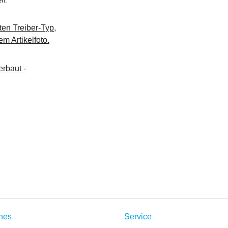
en.
ten Treiber-Typ,
m Artikelfoto.
rbaut -
ches
Service