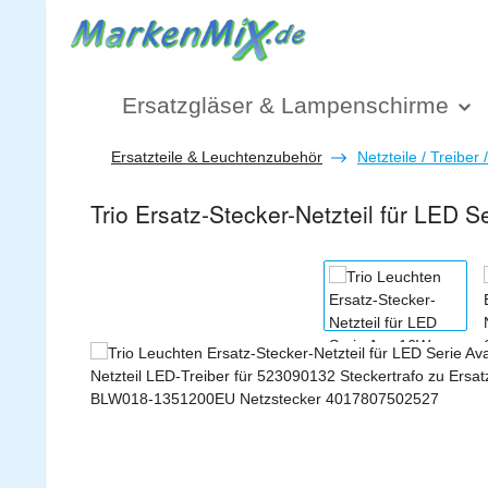
 Hauptinhalt springen
Zur Suche springen
Zur Hauptnavigation springen
Ersatzgläser & Lampenschirme
Ersatzteile & Leuchtenzubehör
Netzteile / Treiber 
Trio Ersatz-Stecker-Netzteil für LED
Bildergalerie überspringen