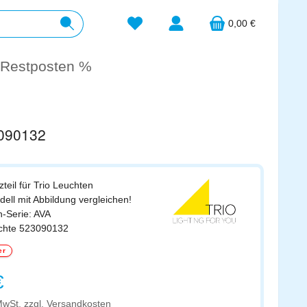
Du hast 0 Produkte auf dem Merkzett
0,00 €
Restposten %
3090132
zteil für Trio Leuchten
odell mit Abbildung vergleichen!
n-Serie: AVA
euchte 523090132
er
s:
€
 MwSt. zzgl. Versandkosten