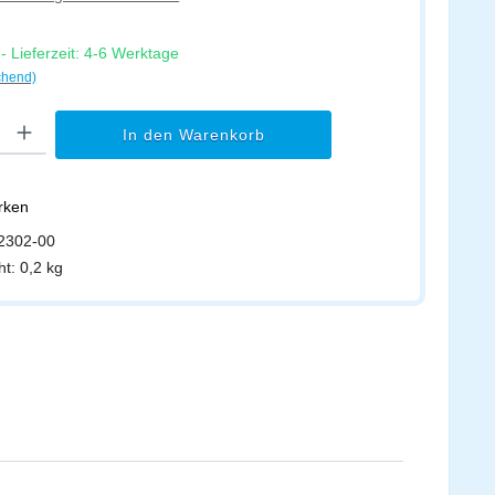
 Lieferzeit: 4-6 Werktage
chend)
l: Gib den gewünschten Wert ein oder benutze die Schaltflächen um di
In den Warenkorb
erken
2302-00
ht:
0,2 kg