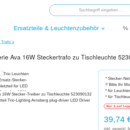
Ersatzteile & Leuchtenzubehör
% 
/ Trafo`s
 Serie Ava 16W Steckertrafo zu Tischleuchte 52
* Stecker-Net
!! Bitte Ihr M
* für Leuchte
* für Tischl
Nur 4 auf Lag
Regulärer Prei
39,74 
inkl. gesetzl.