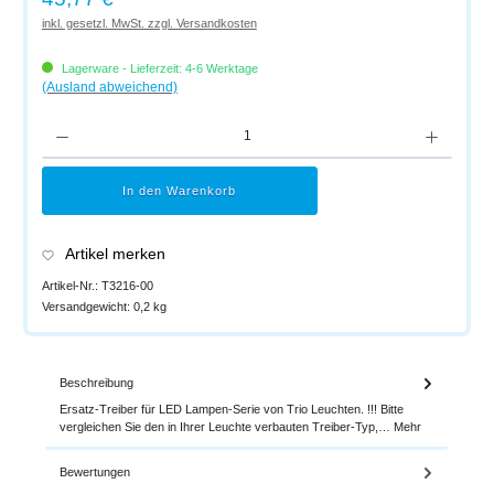
inkl. gesetzl. MwSt. zzgl. Versandkosten
Lagerware - Lieferzeit: 4-6 Werktage
(Ausland abweichend)
Produkt Anzahl: Gib den gewünschten Wert ein oder benutze die Schaltflächen um di
In den Warenkorb
Artikel merken
Artikel-Nr.:
T3216-00
Versandgewicht:
0,2 kg
Beschreibung
Ersatz-Treiber für LED Lampen-Serie von Trio Leuchten. !!! Bitte
vergleichen Sie den in Ihrer Leuchte verbauten Treiber-Typ,…
Mehr
Bewertungen