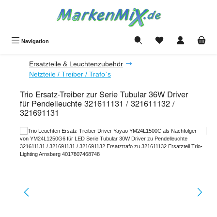
Zum Hauptinhalt springen
Du hast 0 Produkte a
Navigation
Ersatzteile & Leuchtenzubehör
Netzteile / Treiber / Trafo`s
Trio Ersatz-Treiber zur Serie Tubular 36W Driver
für Pendelleuchte 321611131 / 321611132 /
321691131
Bildergalerie überspringen