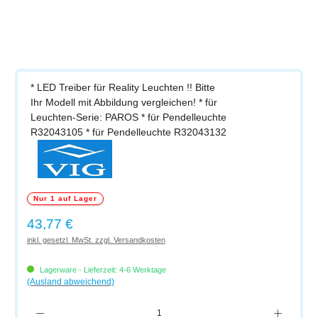
* LED Treiber für Reality Leuchten !! Bitte
Ihr Modell mit Abbildung vergleichen! * für
Leuchten-Serie: PAROS * für Pendelleuchte
R32043105 * für Pendelleuchte R32043132
Nur 1 auf Lager
Regulärer Preis:
43,77 €
inkl. gesetzl. MwSt. zzgl. Versandkosten
Lagerware - Lieferzeit: 4-6 Werktage
(Ausland abweichend)
Produkt Anzahl: Gib den gewünschten Wert ein oder benutze die Schaltflächen um di