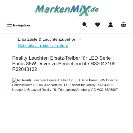
Zum Hauptinhalt springen
Du hast 0 Produkte a
Navigation
Ersatzteile & Leuchtenzubehör
Netzteile / Treiber / Trafo`s
Reality Leuchten Ersatz-Treiber für LED Serie
Paros 36W Driver zu Pendelleuchte R32043105
R32043132
Bildergalerie überspringen