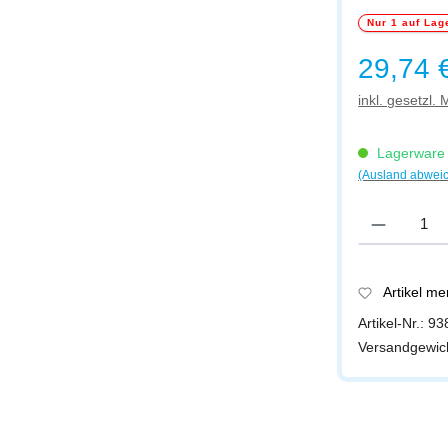
Nur 1 auf Lag
Regulärer Prei
29,74 
inkl. gesetzl.
Lagerware -
(Ausland abwei
Produkt Anzah
Artikel m
Artikel-Nr.:
93
Versandgewic