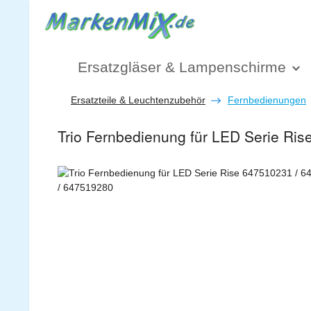
 Hauptinhalt springen
Zur Suche springen
Zur Hauptnavigation springen
Ersatzgläser & Lampenschirme
Ersatzteile & Leuchtenzubehör
Fernbedienungen
Trio Fernbedienung für LED Serie Ri
Bildergalerie überspringen