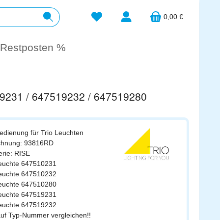
Du hast 0 Produkte auf dem Merkzett
0,00 €
Restposten %
19231 / 647519232 / 647519280
edienung für Trio Leuchten
ichnung: 93816RD
erie: RISE
leuchte 647510231
leuchte 647510232
leuchte 647510280
leuchte 647519231
leuchte 647519232
auf Typ-Nummer vergleichen!!