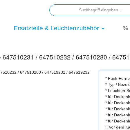
Ersatzteile & Leuchtenzubehör
% 
se 647510231 / 647510232 / 647510280 / 6475
* Funk-Fernb
* Typ / Beze
* Leuchten-S
* für Decken
* für Decken
* für Decken
* für Decken
* für Decken
!! Vor dem K