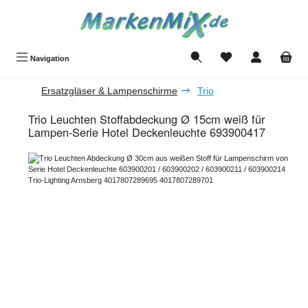
Zum Hauptinhalt springen
Du hast 0 Produkte a
Navigation
Ersatzgläser & Lampenschirme
Trio
Trio Leuchten Stoffabdeckung Ø 15cm weiß für
Lampen-Serie Hotel Deckenleuchte 693900417
Bildergalerie überspringen