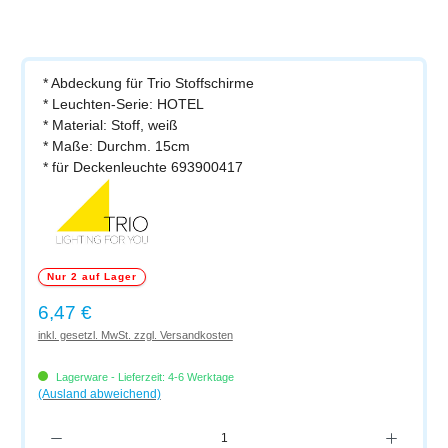
* Abdeckung für Trio Stoffschirme
* Leuchten-Serie: HOTEL
* Material: Stoff, weiß
* Maße: Durchm. 15cm
* für Deckenleuchte 693900417
Nur 2 auf Lager
Regulärer Preis:
6,47 €
inkl. gesetzl. MwSt. zzgl. Versandkosten
Lagerware - Lieferzeit: 4-6 Werktage
(Ausland abweichend)
Produkt Anzahl: Gib den gewünschten Wert ein oder benutze die Schaltflächen um di