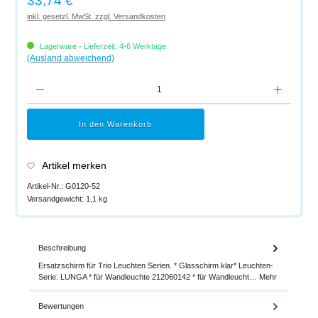
33,74 €
inkl. gesetzl. MwSt. zzgl. Versandkosten
Lagerware - Lieferzeit: 4-6 Werktage
(Ausland abweichend)
Produkt Anzahl: Gib den gewünschten Wert ein oder benutze die Schaltflächen um di
In den Warenkorb
Artikel merken
Artikel-Nr.:
G0120-52
Versandgewicht:
1,1 kg
Beschreibung
Ersatzschirm für Trio Leuchten Serien. * Glasschirm klar* Leuchten-
Serie: LUNGA * für Wandleuchte 212060142 * für Wandleucht…
Mehr
Bewertungen