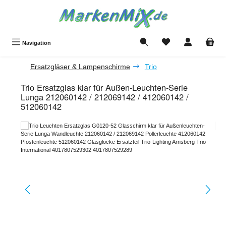
Zum Hauptinhalt springen
Du hast 0 Produkte a
Navigation
Ersatzgläser & Lampenschirme
Trio
Trio Ersatzglas klar für Außen-Leuchten-Serie
Lunga 212060142 / 212069142 / 412060142 /
512060142
Bildergalerie überspringen