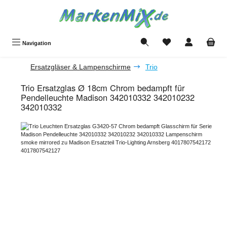
Zum Hauptinhalt springen
Du hast 0 Produkte a
Navigation
Ersatzgläser & Lampenschirme
Trio
Trio Ersatzglas Ø 18cm Chrom bedampft für
Pendelleuchte Madison 342010332 342010232
342010332
Bildergalerie überspringen