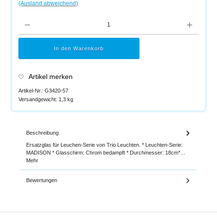
(Ausland abweichend)
Produkt Anzahl: Gib den gewünschten Wert ein oder benutze die Schaltflächen um di
In den Warenkorb
Artikel merken
Artikel-Nr.:
G3420-57
Versandgewicht:
1,3 kg
Beschreibung
Ersatzglas für Leuchen-Serie von Trio Leuchten. * Leuchten-Serie:
MADISON * Glasschirm: Chrom bedampft * Durchmesser: 18cm*…
Mehr
Bewertungen