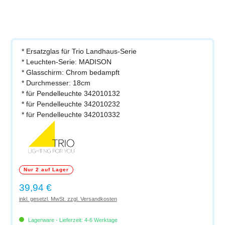
* Ersatzglas für Trio Landhaus-Serie
* Leuchten-Serie: MADISON
* Glasschirm: Chrom bedampft
* Durchmesser: 18cm
* für Pendelleuchte 342010132
* für Pendelleuchte 342010232
* für Pendelleuchte 342010332
Nur 2 auf Lager
Regulärer Preis:
39,94 €
inkl. gesetzl. MwSt. zzgl. Versandkosten
Lagerware - Lieferzeit: 4-6 Werktage