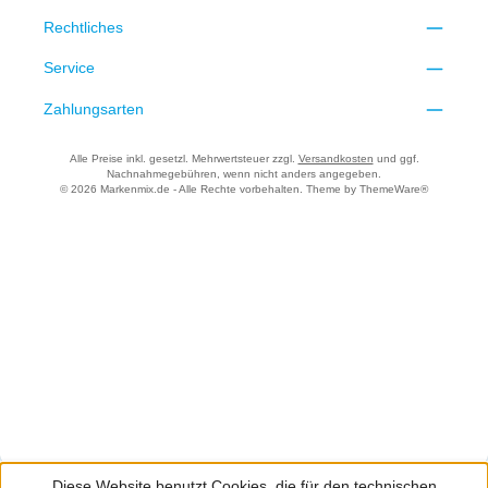
Rechtliches
Service
Zahlungsarten
Alle Preise inkl. gesetzl. Mehrwertsteuer zzgl.
Versandkosten
und ggf.
Nachnahmegebühren, wenn nicht anders angegeben.
© 2026 Markenmix.de - Alle Rechte vorbehalten. Theme by
ThemeWare®
Diese Website benutzt Cookies, die für den technischen