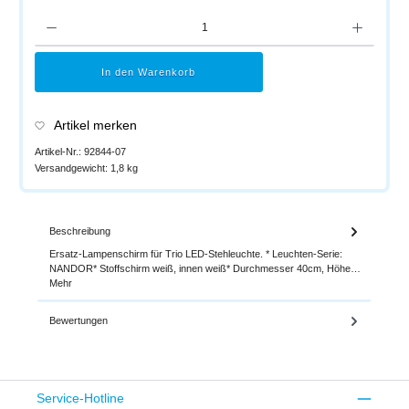
Produkt Anzahl: Gib den gewünschten Wert ein oder benutze die Schaltflächen um di
In den Warenkorb
Artikel merken
Artikel-Nr.:
92844-07
Versandgewicht:
1,8 kg
Beschreibung
Ersatz-Lampenschirm für Trio LED-Stehleuchte. * Leuchten-Serie:
NANDOR* Stoffschirm weiß, innen weiß* Durchmesser 40cm, Höhe…
Mehr
Bewertungen
Service-Hotline