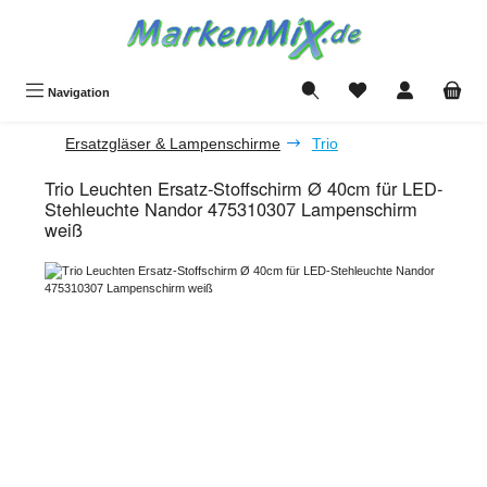
Zum Hauptinhalt springen
Du hast 0 Produkte a
Navigation
Ersatzgläser & Lampenschirme
Trio
Trio Leuchten Ersatz-Stoffschirm Ø 40cm für LED-
Stehleuchte Nandor 475310307 Lampenschirm
weiß
Bildergalerie überspringen