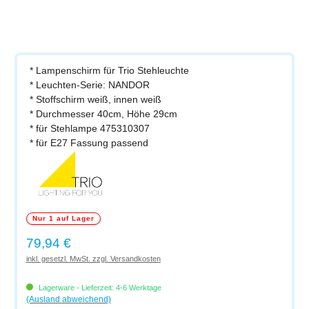
* Lampenschirm für Trio Stehleuchte
* Leuchten-Serie: NANDOR
* Stoffschirm weiß, innen weiß
* Durchmesser 40cm, Höhe 29cm
* für Stehlampe 475310307
* für E27 Fassung passend
Nur 1 auf Lager
Regulärer Preis:
79,94 €
inkl. gesetzl. MwSt. zzgl. Versandkosten
Lagerware - Lieferzeit: 4-6 Werktage
(Ausland abweichend)