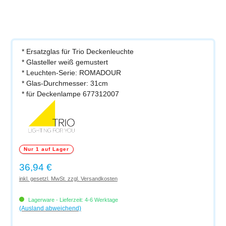
* Ersatzglas für Trio Deckenleuchte
* Glasteller weiß gemustert
* Leuchten-Serie: ROMADOUR
* Glas-Durchmesser: 31cm
* für Deckenlampe 677312007
Nur 1 auf Lager
Regulärer Preis:
36,94 €
inkl. gesetzl. MwSt. zzgl. Versandkosten
Lagerware - Lieferzeit: 4-6 Werktage
(Ausland abweichend)
Produkt Anzahl: Gib den gewünschten Wert ein oder benutze die Schaltflächen um di