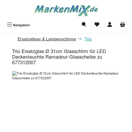
Zum Hauptinhalt springen
Du hast 0 Produkte a
Navigation
Ersatzgläser & Lampenschirme
Trio
Trio Ersatzglas Ø 31cm Glasschirm für LED
Deckenleuchte Ramadour Glasscheibe zu
677312007
Bildergalerie überspringen