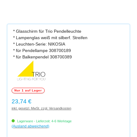
* Glasschirm für Trio Pendelleuchte
* Lampenglas weiß mit silberf. Streifen
* Leuchten-Serie: NIKOSIA
* für Pendellampe 308700189
* für Balkenpendel 308700389
Nur 1 auf Lager
Regulärer Preis:
23,74 €
inkl. gesetzl. MwSt. zzgl. Versandkosten
Lagerware - Lieferzeit: 4-6 Werktage
(Ausland abweichend)
Produkt Anzahl: Gib den gewünschten Wert ein oder benutze die Schaltflächen um di