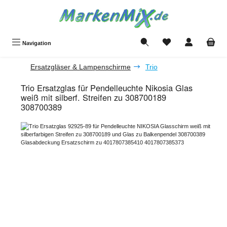
Zum Hauptinhalt springen
Du hast 0 Produkte a
Navigation
Ersatzgläser & Lampenschirme
Trio
Trio Ersatzglas für Pendelleuchte Nikosia Glas
weiß mit silberf. Streifen zu 308700189
308700389
Bildergalerie überspringen