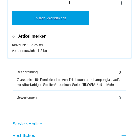
In den Warenkorb
Artikel merken
Artikel-Nr.:
92925-89
Versandgewicht:
1,2 kg
Beschreibung
Glasschirm für Pendelleuchte von Trio Leuchten. * Lampenglas weiß
mit silberfarbigen Streifen* Leuchten-Serie: NIKOSIA * fü…
Mehr
Bewertungen
Service-Hotline
Rechtliches