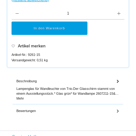
Produkt Anzahl: Gib den gewünschten Wert ein oder benutze die Schaltflächen um di
In den Warenkorb
Artikel merken
Artikel-Nr.:
9261-15
Versandgewicht:
0,51 kg
Beschreibung
Lampenglas für Wandleuchte von Trio.Der Glasschirm stammt von
einem Ausstellungsstück.* Glas grün* für Wandlampe 2607211-15&…
Mehr
Bewertungen