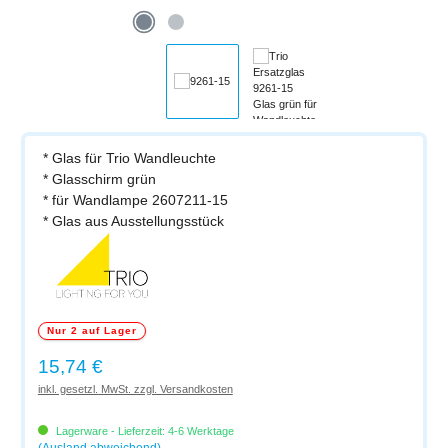
* Glas für Trio Wandleuchte
* Glasschirm grün
* für Wandlampe 2607211-15
* Glas aus Ausstellungsstück
Nur 2 auf Lager
Regulärer Preis:
15,74 €
inkl. gesetzl. MwSt. zzgl. Versandkosten
Lagerware - Lieferzeit: 4-6 Werktage
(Ausland abweichend)