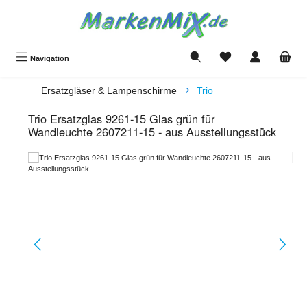
Zum Hauptinhalt springen
Du hast 0 Produkte a
Navigation
Ersatzgläser & Lampenschirme
Trio
Trio Ersatzglas 9261-15 Glas grün für
Wandleuchte 2607211-15 - aus Ausstellungsstück
Bildergalerie überspringen