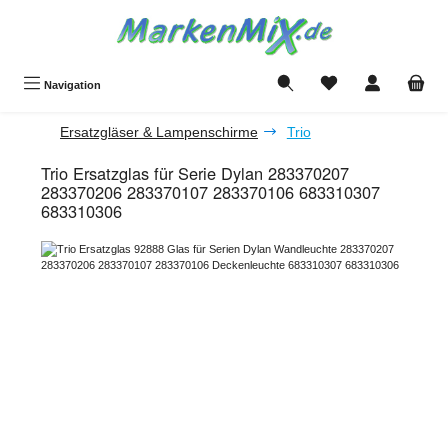
Zum Hauptinhalt springen
Du hast 0 Produkte a
Navigation
Ersatzgläser & Lampenschirme
Trio
Trio Ersatzglas für Serie Dylan 283370207
283370206 283370107 283370106 683310307
683310306
Bildergalerie überspringen