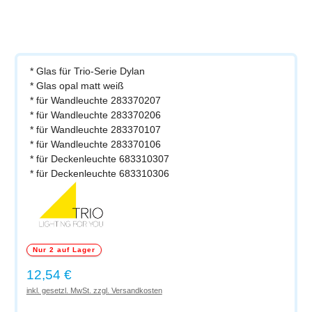
* Glas für Trio-Serie Dylan
* Glas opal matt weiß
* für Wandleuchte 283370207
* für Wandleuchte 283370206
* für Wandleuchte 283370107
* für Wandleuchte 283370106
* für Deckenleuchte 683310307
* für Deckenleuchte 683310306
Nur 2 auf Lager
Regulärer Preis:
12,54 €
inkl. gesetzl. MwSt. zzgl. Versandkosten