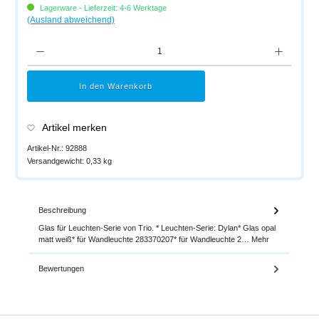
Lagerware - Lieferzeit: 4-6 Werktage
(Ausland abweichend)
Produkt Anzahl: Gib den gewünschten Wert ein oder benutze die Schaltflächen um di
In den Warenkorb
Artikel merken
Artikel-Nr.:
92888
Versandgewicht:
0,33 kg
Beschreibung
Glas für Leuchten-Serie von Trio. * Leuchten-Serie: Dylan* Glas opal
matt weiß* für Wandleuchte 283370207* für Wandleuchte 2…
Mehr
Bewertungen