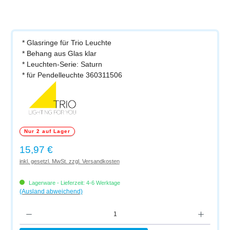
* Glasringe für Trio Leuchte
* Behang aus Glas klar
* Leuchten-Serie: Saturn
* für Pendelleuchte 360311506
Nur 2 auf Lager
Regulärer Preis:
15,97 €
inkl. gesetzl. MwSt. zzgl. Versandkosten
Lagerware - Lieferzeit: 4-6 Werktage
(Ausland abweichend)
Produkt Anzahl: Gib den gewünschten Wert ein oder benutze die Schaltflächen um di