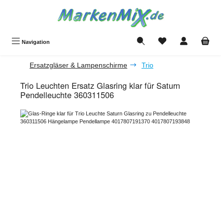
Zum Hauptinhalt springen
Du hast 0 Produkte a
Navigation
Ersatzgläser & Lampenschirme
Trio
Trio Leuchten Ersatz Glasring klar für Saturn
Pendelleuchte 360311506
Bildergalerie überspringen