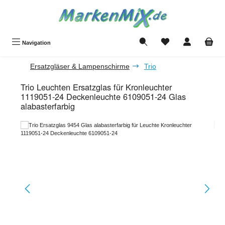
Zum Hauptinhalt springen
Du hast 0 Produkte a
Navigation
Ersatzgläser & Lampenschirme
Trio
Trio Leuchten Ersatzglas für Kronleuchter
1119051-24 Deckenleuchte 6109051-24 Glas
alabasterfarbig
Bildergalerie überspringen