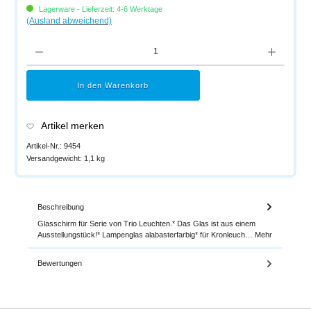
Lagerware - Lieferzeit: 4-6 Werktage
(Ausland abweichend)
Produkt Anzahl: Gib den gewünschten Wert ein oder benutze die Schaltflächen um di
In den Warenkorb
Artikel merken
Artikel-Nr.:
9454
Versandgewicht:
1,1 kg
Beschreibung
Glasschirm für Serie von Trio Leuchten.* Das Glas ist aus einem
Ausstellungstück!* Lampenglas alabasterfarbig* für Kronleuch…
Mehr
Bewertungen