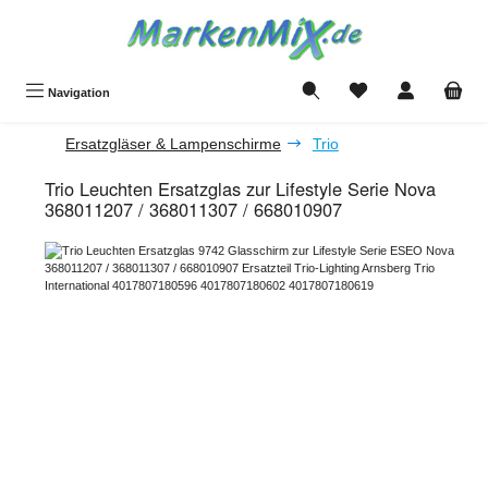
Zum Hauptinhalt springen
Du hast 0 Produkte a
Navigation
Ersatzgläser & Lampenschirme
Trio
Trio Leuchten Ersatzglas zur Lifestyle Serie Nova
368011207 / 368011307 / 668010907
Bildergalerie überspringen