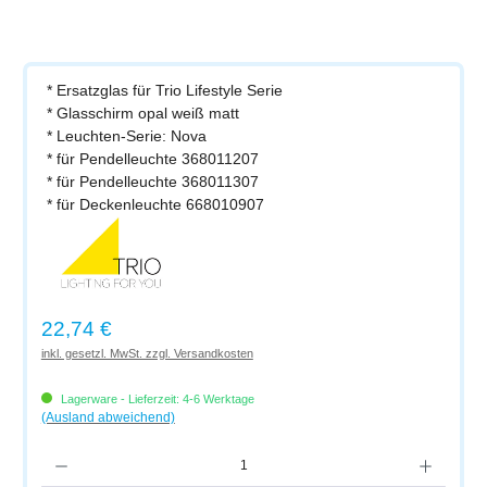
* Ersatzglas für Trio Lifestyle Serie
* Glasschirm opal weiß matt
* Leuchten-Serie: Nova
* für Pendelleuchte 368011207
* für Pendelleuchte 368011307
* für Deckenleuchte 668010907
Regulärer Preis:
22,74 €
inkl. gesetzl. MwSt. zzgl. Versandkosten
Lagerware - Lieferzeit: 4-6 Werktage
(Ausland abweichend)
Produkt Anzahl: Gib den gewünschten Wert ein oder benutze die Schaltflächen um di