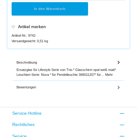
In den Warenkorb
Artikel merken
Artikel-Nr.:
9742
Versandgewicht:
0,51 kg
Beschreibung
Ersatzglas für Lifestyle Serie von Trio.* Glasschirm opal weiß matt*
Leuchten-Serie: Nova * für Pendelleuchte 368011207* für…
Mehr
Bewertungen
Service-Hotline
Rechtliches
Service