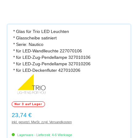
* Glas für Trio LED Leuchten
* Glasscheibe satiniert
* Serie: Nautico
* für LED-Wandlleuchte 227070106
* für LED-Zug-Pendellampe 327010106
* für LED-Zug-Pendellampe 327010206
* für LED-Deckenfluter 427010206
Nur 3 auf Lager
Regulärer Preis:
23,74 €
inkl. gesetzl. MwSt. zzgl. Versandkosten
Lagerware - Lieferzeit: 4-6 Werktage