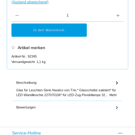
(Ausland abweichend)
Produkt Anzahl: Gib den gewünschten Wert ein oder benutze die Schaltflächen um di
In den Warenkorb
Artikel merken
Artikel-Nr.:
92345
Versandgewicht:
1,1 kg
Beschreibung
Glas für Leuchten-Serie Nautico von Trio.* Glasscheibe satiniert* für
LED-Wandlleuchte 227070106* für LED-Zug-Pendellampe 32…
Mehr
Bewertungen
Service-Hotline