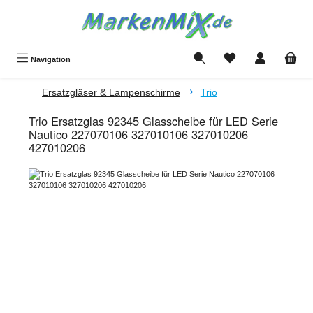
Zum Hauptinhalt springen
Du hast 0 Produkte a
Navigation
Ersatzgläser & Lampenschirme
Trio
Trio Ersatzglas 92345 Glasscheibe für LED Serie
Nautico 227070106 327010106 327010206
427010206
Bildergalerie überspringen