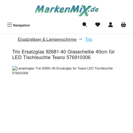
Zum Hauptinhalt springen
Du hast 0 Produkte a
Navigation
Ersatzgläser & Lampenschirme
Trio
Trio Ersatzglas 92681-40 Glasscheibe 40cm für
LED Tischleuchte Teano 576910306
Bildergalerie überspringen