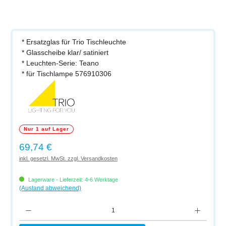
* Ersatzglas für Trio Tischleuchte
* Glasscheibe klar/ satiniert
* Leuchten-Serie: Teano
* für Tischlampe 576910306
Nur 1 auf Lager
Regulärer Preis:
69,74 €
inkl. gesetzl. MwSt. zzgl. Versandkosten
Lagerware - Lieferzeit: 4-6 Werktage
(Ausland abweichend)
Produkt Anzahl: Gib den gewünschten Wert ein oder benutze die Schaltflächen um di