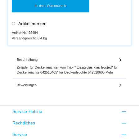
In den Warenkorb
Artikel merken
Artikel-Nr.:
92494
Versandgewicht:
0,4 kg
Beschreibung
Zylinder für Deckenleuchten von Trio. * Ersatzglas klar/ frosted* für
Deckenleuchte 642510405* für Deckenleuchte 642510605
Mehr
Bewertungen
Service-Hotline
Rechtliches
Service