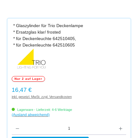
* Glaszylinder für Trio Deckenlampe
* Ersatzglas klar/ frosted
* für Deckenleuchte 642510405,
* für Deckenleuchte 642510605
Nur 2 auf Lager
Regulärer Preis:
16,47 €
inkl. gesetzl. MwSt. zzgl. Versandkosten
Lagerware - Lieferzeit: 4-6 Werktage
(Ausland abweichend)
Produkt Anzahl: Gib den gewünschten Wert ein oder benutze die Schaltflächen um di