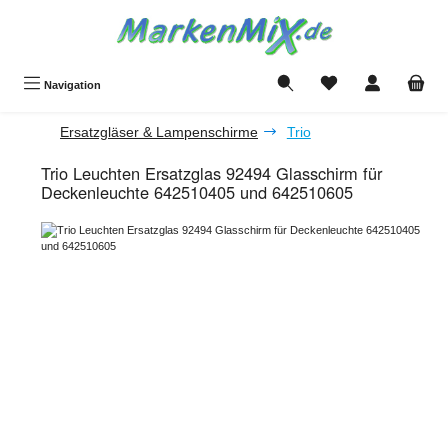
Zum Hauptinhalt springen
Du hast 0 Produkte a
Navigation
Ersatzgläser & Lampenschirme
Trio
Trio Leuchten Ersatzglas 92494 Glasschirm für
Deckenleuchte 642510405 und 642510605
Bildergalerie überspringen