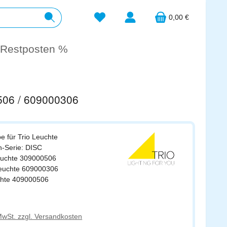
Du hast 0 Produkte auf dem Merkzett
0,00 €
Restposten %
0506 / 609000306
be für Trio Leuchte
n-Serie: DISC
leuchte 309000506
leuchte 609000306
uchte 409000506
s:
 MwSt. zzgl. Versandkosten