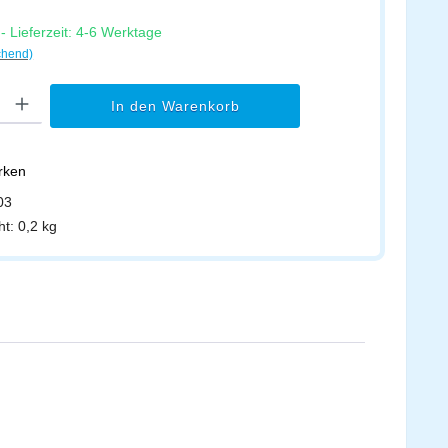
 Lieferzeit: 4-6 Werktage
chend)
l: Gib den gewünschten Wert ein oder benutze die Schaltflächen um di
In den Warenkorb
erken
03
ht:
0,2 kg