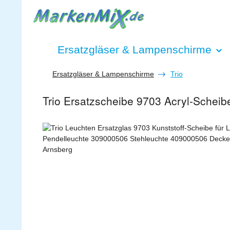
 Hauptinhalt springen
Zur Suche springen
Zur Hauptnavigation springen
Ersatzgläser & Lampenschirme
Ersatzgläser & Lampenschirme
Trio
Trio Ersatzscheibe 9703 Acryl-Schei
Bildergalerie überspringen