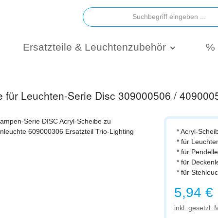
Ersatzteile & Leuchtenzubehör
% 
be für Leuchten-Serie Disc 309000506 / 40900
* Acryl-Schei
* für Leuchte
* für Pendel
* für Decken
* für Stehle
Regulärer Prei
5,94 €
inkl. gesetzl.