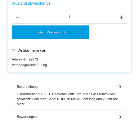
(Ausland abweichend)
Produkt Anzahl: Gib den gewünschten Wert ein oder benutze die Schaltflächen um di
In den Warenkorb
Artikel merken
Artikel-Nr.:
92573
Versandgewicht:
0,2 kg
Beschreibung
Glasröhrchen für LED- Deckenleuchte von Trio.* Glasschirm weiß
gewischt* Leuchten-Serie: RUBEN* Maße: 6cm lang und 2,5cm bre…
Mehr
Bewertungen