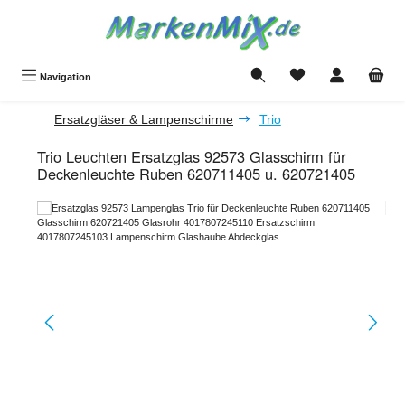
Zum Hauptinhalt springen
Du hast 0 Produkte a
Navigation
Ersatzgläser & Lampenschirme
Trio
Trio Leuchten Ersatzglas 92573 Glasschirm für
Deckenleuchte Ruben 620711405 u. 620721405
Bildergalerie überspringen