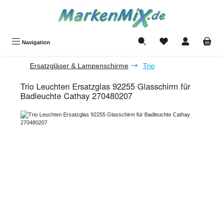
Zum Hauptinhalt springen
Du hast 0 Produkte a
Navigation
Ersatzgläser & Lampenschirme
Trio
Trio Leuchten Ersatzglas 92255 Glasschirm für
Badleuchte Cathay 270480207
Bildergalerie überspringen