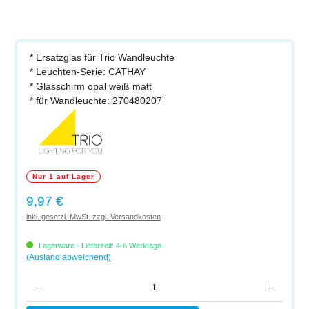
* Ersatzglas für Trio Wandleuchte
* Leuchten-Serie: CATHAY
* Glasschirm opal weiß matt
* für Wandleuchte: 270480207
Nur 1 auf Lager
Regulärer Preis:
9,97 €
inkl. gesetzl. MwSt. zzgl. Versandkosten
Lagerware - Lieferzeit: 4-6 Werktage
(Ausland abweichend)
Produkt Anzahl: Gib den gewünschten Wert ein oder benutze die Schaltflächen um di