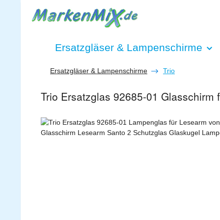
 Hauptinhalt springen
Zur Suche springen
Zur Hauptnavigation springen
Ersatzgläser & Lampenschirme
Ersatzgläser & Lampenschirme
Trio
Trio Ersatzglas 92685-01 Glasschirm
Bildergalerie überspringen