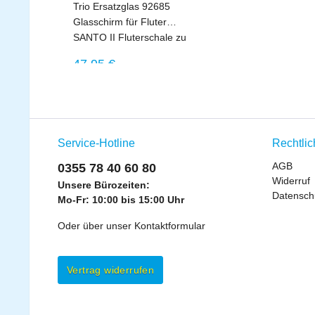
Trio Ersatzglas 92685
Glasschirm für Fluter
SANTO II Fluterschale zu
421910207 421910228
Regulärer Preis:
47,95 €
Service-Hotline
Rechtli
AGB
0355 78 40 60 80
Widerruf
Unsere Bürozeiten:
Datensch
Mo-Fr: 10:00 bis 15:00 Uhr
Oder über unser
Kontaktformular
Vertrag widerrufen