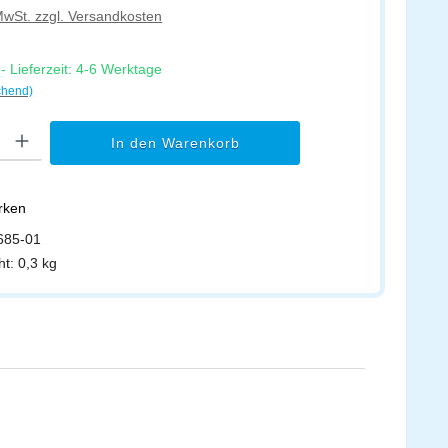
 MwSt. zzgl. Versandkosten
 Lieferzeit: 4-6 Werktage
chend)
l: Gib den gewünschten Wert ein oder benutze die Schaltflächen um di
In den Warenkorb
erken
685-01
ht:
0,3 kg