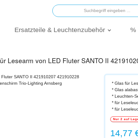
Ersatzteile & Leuchtenzubehör
% 
 für Lesearm von LED Fluter SANTO II 421910
* Glas für Le
* Glas alabas
* Leuchten-S
* für Lesele
* für Lesele
Nur 2 auf Lag
Regulärer Prei
14,77 