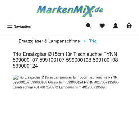
Zum Hauptinhalt springen
Du hast 0 Produkte a
Navigation
Ersatzgläser & Lampenschirme
Trio
Trio Ersatzglas Ø15cm für Tischleuchte FYNN
599000107 599100107 599000108 599100108
599000124
Bildergalerie überspringen