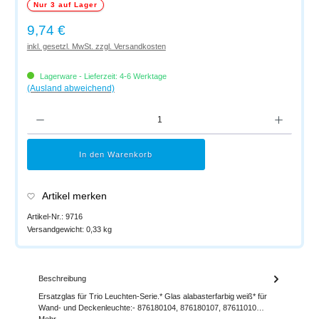
Nur 3 auf Lager
Regulärer Preis:
9,74 €
inkl. gesetzl. MwSt. zzgl. Versandkosten
Lagerware - Lieferzeit: 4-6 Werktage
(Ausland abweichend)
Produkt Anzahl: Gib den gewünschten Wert ein oder benutze die Schaltflächen um di
In den Warenkorb
Artikel merken
Artikel-Nr.:
9716
Versandgewicht:
0,33 kg
Beschreibung
Ersatzglas für Trio Leuchten-Serie.* Glas alabasterfarbig weiß* für
Wand- und Deckenleuchte:- 876180104, 876180107, 87611010…
Mehr