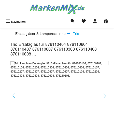
Zum Hauptinhalt springen
Du hast 0 Produkte a
Navigation
Ersatzgläser & Lampenschirme
Trio
Trio Ersatzglas für 876110404 876110604
876110407 876110607 876110308 876110408
876110608 ...
Bildergalerie überspringen