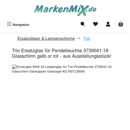
Zum Hauptinhalt springen
Du hast 0 Produkte a
Navigation
Ersatzgläser & Lampenschirme
Trio
Trio Ersatzglas für Pendelleuchte 3739041-18
Glasschirm gelb or rot - aus Ausstellungsstück!
Bildergalerie überspringen