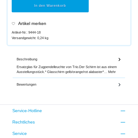
In den Warenkorb
Artikel merken
Artikel-Nr.:
9444-18
Versandgewicht:
0,24 kg
Beschreibung
Ersatzglas für Zugpendelleuchte von Trio.Der Schirm ist aus einem
Ausstellungsstück.* Glasschirm gelb/orange/rot alabaster*…
Mehr
Bewertungen
Service-Hotline
Rechtliches
Service