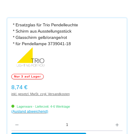
* Ersatzglas für Trio Pendelleuchte
* Schirm aus Ausstellungsstück
* Glasschirm gelb/orange/rot
* für Pendellampe 3739041-18
Nur 3 auf Lager
Regulärer Preis:
8,74 €
inkl. gesetzl. MwSt. zzgl. Versandkosten
Lagerware - Lieferzeit: 4-6 Werktage
(Ausland abweichend)
Produkt Anzahl: Gib den gewünschten Wert ein oder benutze die Schaltflächen um di