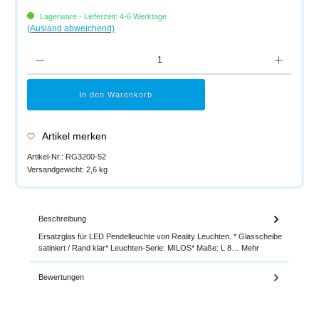
Lagerware - Lieferzeit: 4-6 Werktage
(Ausland abweichend)
Produkt Anzahl: Gib den gewünschten Wert ein oder benutze die Schaltflächen um di
In den Warenkorb
Artikel merken
Artikel-Nr.:
RG3200-52
Versandgewicht:
2,6 kg
Beschreibung
Ersatzglas für LED Pendelleuchte von Reality Leuchten. * Glasscheibe
satiniert / Rand klar* Leuchten-Serie: MILOS* Maße: L 8…
Mehr
Bewertungen