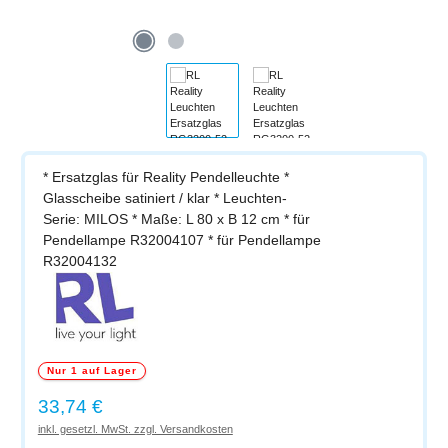
* Ersatzglas für Reality Pendelleuchte *
Glasscheibe satiniert / klar * Leuchten-
Serie: MILOS * Maße: L 80 x B 12 cm * für
Pendellampe R32004107 * für Pendellampe
R32004132
Nur 1 auf Lager
Regulärer Preis:
33,74 €
inkl. gesetzl. MwSt. zzgl. Versandkosten