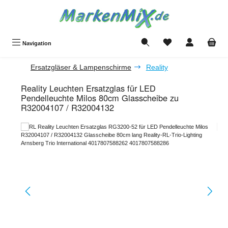
Zum Hauptinhalt springen
Du hast 0 Produkte a
Navigation
Ersatzgläser & Lampenschirme
Reality
Reality Leuchten Ersatzglas für LED
Pendelleuchte Milos 80cm Glasscheibe zu
R32004107 / R32004132
Bildergalerie überspringen