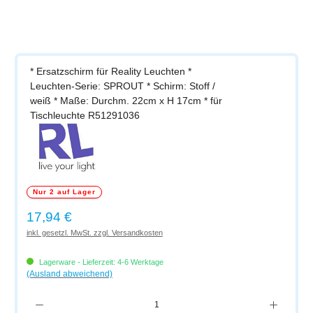
* Ersatzschirm für Reality Leuchten *
Leuchten-Serie: SPROUT * Schirm: Stoff /
weiß * Maße: Durchm. 22cm x H 17cm * für
Tischleuchte R51291036
Nur 2 auf Lager
Regulärer Preis:
17,94 €
inkl. gesetzl. MwSt. zzgl. Versandkosten
Lagerware - Lieferzeit: 4-6 Werktage
(Ausland abweichend)
Produkt Anzahl: Gib den gewünschten Wert ein oder benutze die Schaltflächen um di