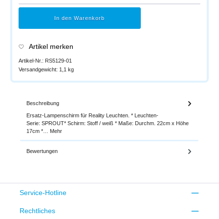
In den Warenkorb
Artikel merken
Artikel-Nr.:
RS5129-01
Versandgewicht:
1,1 kg
Beschreibung
Ersatz-Lampenschirm für Reality Leuchten. * Leuchten-
Serie: SPROUT* Schirm: Stoff / weiß * Maße: Durchm. 22cm x Höhe
17cm *…
Mehr
Bewertungen
Service-Hotline
Rechtliches