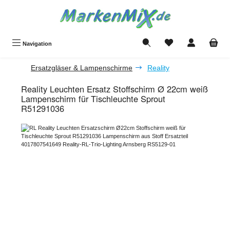
Zum Hauptinhalt springen
Du hast 0 Produkte a
Navigation
Ersatzgläser & Lampenschirme
Reality
Reality Leuchten Ersatz Stoffschirm Ø 22cm weiß
Lampenschirm für Tischleuchte Sprout
R51291036
Bildergalerie überspringen