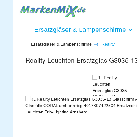
 Hauptinhalt springen
Zur Suche springen
Zur Hauptnavigation springen
Ersatzgläser & Lampenschirme
Ersatzgläser & Lampenschirme
Reality
Reality Leuchten Ersatzglas G3035-1
Bildergalerie überspringen