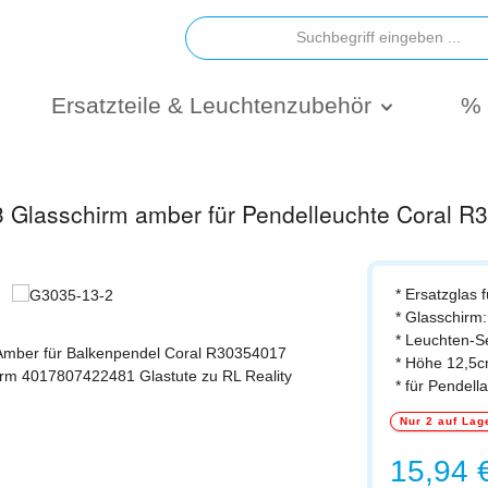
Ersatzteile & Leuchtenzubehör
% 
3 Glasschirm amber für Pendelleuchte Coral 
* Ersatzglas 
* Glasschirm
* Leuchten-S
* Höhe 12,5
* für Pende
Nur 2 auf Lag
Regulärer Prei
15,94 