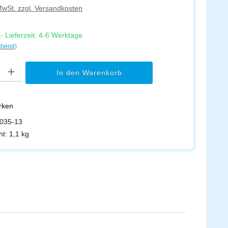
 MwSt. zzgl. Versandkosten
 Lieferzeit: 4-6 Werktage
chend)
l: Gib den gewünschten Wert ein oder benutze die Schaltflächen um di
In den Warenkorb
erken
035-13
ht:
1,1 kg