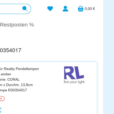
Du hast 0 Produkte auf dem Merkzett
0,00 €
Restposten %
R30354017
für Reality Pendellampen
: amber
erie: CORAL
cm x Durchm. 13,8cm
llampe R30354017
er
s:
€