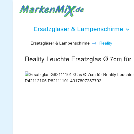
 Hauptinhalt springen
Zur Suche springen
Zur Hauptnavigation springen
Ersatzgläser & Lampenschirme
Ersatzgläser & Lampenschirme
Reality
Reality Leuchte Ersatzglas Ø 7cm fü
Bildergalerie überspringen