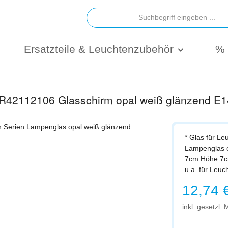
Ersatzteile & Leuchtenzubehör
% 
r R42112106 Glasschirm opal weiß glänzend E1
* Glas für Le
Lampenglas o
7cm Höhe 7c
u.a. für Leu
Regulärer Prei
12,74 
inkl. gesetzl.