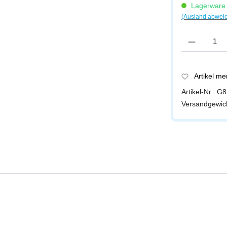
Lagerware -
(Ausland abwei
Produkt Anzah
Artikel m
Artikel-Nr.:
G8
Versandgewic