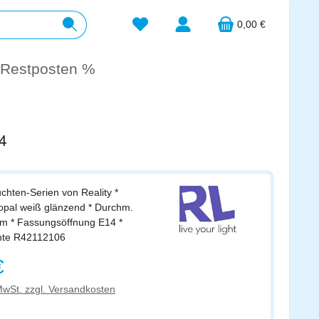
Du hast 0 Produkte auf dem Merkzett
0,00 €
Restposten %
4
uchten-Serien von Reality *
pal weiß glänzend * Durchm.
m * Fassungsöffnung E14 *
chte R42112106
s:
€
 MwSt. zzgl. Versandkosten