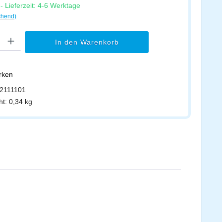
 Lieferzeit: 4-6 Werktage
chend)
l: Gib den gewünschten Wert ein oder benutze die Schaltflächen um di
In den Warenkorb
erken
2111101
ht:
0,34 kg